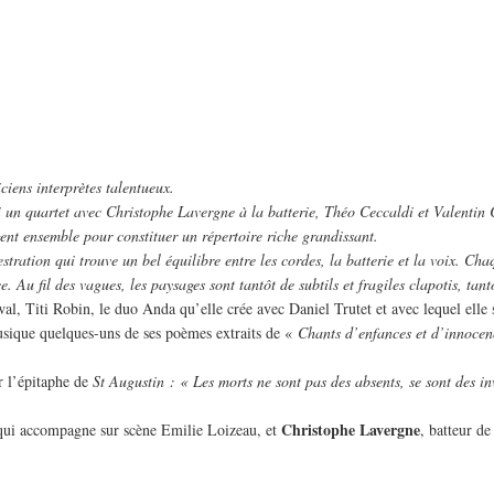
ciens interprètes talentueux.
i un quartet avec Christophe Lavergne à la batterie, Théo Ceccaldi et Valentin 
gent ensemble pour constituer un répertoire riche grandissant.
stration qui trouve un bel équilibre entre les cordes, la batterie et la voix. Cha
Au fil des vagues, les paysages sont tantôt de subtils et fragiles clapotis, tant
c Kwal, Titi Robin, le duo Anda qu’elle crée avec Daniel Trutet et avec lequel e
sique quelques-uns de ses poèmes extraits de «
Chants d’enfances et d’innocen
r l’épitaphe de
St Augustin : « Les morts ne sont pas des absents, se sont des inv
Christophe Lavergne
qui accompagne sur scène Emilie Loizeau, et
, batteur d