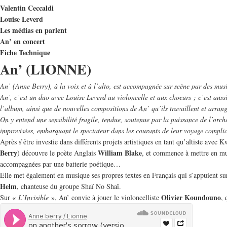
Valentin Ceccaldi
Louise Leverd
Les médias en parlent
An’ en concert
Fiche Technique
An’ (LIONNE)
An’ (Anne Berry), à la voix et à l’alto, est accompagnée sur scène par des musi
An’, c’est un duo avec Louise Leverd au violoncelle et aux choeurs ; c’est auss
l’album, ainsi que de nouvelles compositions de An’ qu’ils travaillent et arran
On y entend une sensibilité fragile, tendue, soutenue par la puissance de l’orche
improvisées, embarquant le spectateur dans les courants de leur voyage complice. 
Après s’être investie dans différents projets artistiques en tant qu’altiste ave
Berry
William Blake
) découvre le poète Anglais
, et commence à mettre en mu
accompagnées par une batterie poétique…
Elle met également en musique ses propres textes en Français qui s’appuient su
Helm
, chanteuse du groupe Shaï No Shaï.
Olivier Koundouno
Sur «
L’Invisible
», An’ convie à jouer le violoncelliste
, 