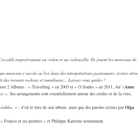
Ceccaldi respectivement au violon et au violoncelle. Ils jouent les morceaux de
que musicien s’envole en live dans des interprétations passionnées, écrites et/ou
ôt des torrents rockeux et tumultueux... Laissez-vous guider !
Anne
lle sort 2 Albums : « Travelling » en 2003 et « O Sonho » en 2011, An’ (
ce
». Ses arrangements sont essentiellement autour des cordes et de la voix,
Olga
isibles. »
- d’où le titre de son album, ainsi que des paroles écrites par
e « Francis et ses peintres » et Philippe Katerine notamment.