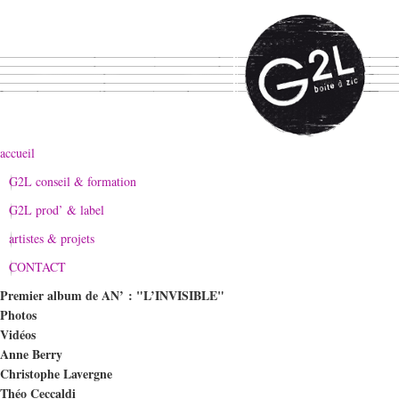
accueil
G2L conseil & formation
G2L prod’ & label
artistes & projets
CONTACT
Premier album de AN’ : "L’INVISIBLE"
Photos
Vidéos
Anne Berry
Christophe Lavergne
Théo Ceccaldi