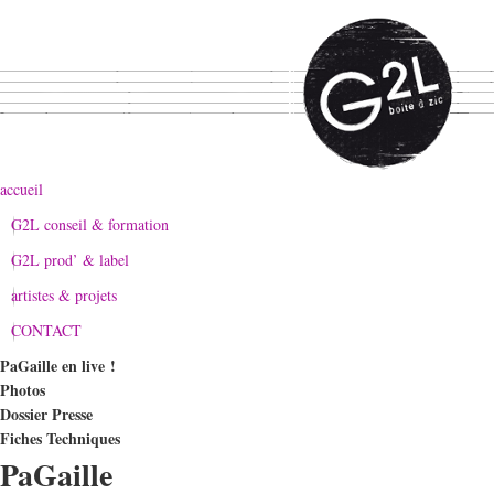
accueil
G2L conseil & formation
G2L prod’ & label
artistes & projets
CONTACT
PaGaille en live !
Photos
Dossier Presse
Fiches Techniques
PaGaille