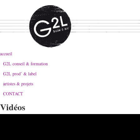
accueil
G2L conseil & formation
G2L prod’ & label
artistes & projets
CONTACT
Vidéos